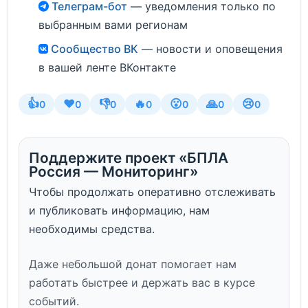
Телеграм-бот
— уведомления только по
выбранным вами регионам
Сообщество ВК
— новости и оповещения
в вашей ленте ВКонтакте
👍
❤️
👎
🔥
😮
🙏
😢
0
0
0
0
0
0
0
Поддержите проект «БПЛА
Россия — Мониторинг»
Чтобы продолжать оперативно отслеживать
и публиковать информацию, нам
необходимы средства.
Даже небольшой донат помогает нам
работать быстрее и держать вас в курсе
событий.