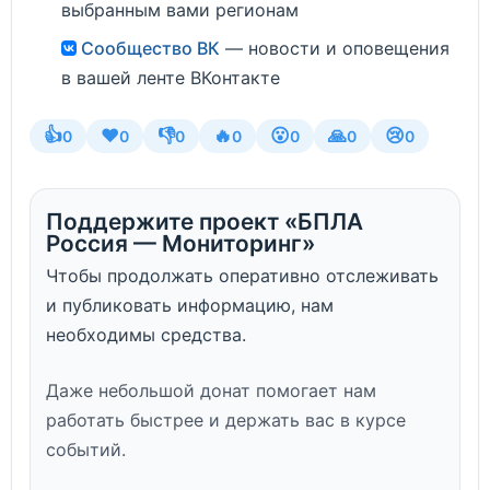
выбранным вами регионам
Сообщество ВК
— новости и оповещения
в вашей ленте ВКонтакте
👍
❤️
👎
🔥
😮
🙏
😢
0
0
0
0
0
0
0
Поддержите проект «БПЛА
Россия — Мониторинг»
Чтобы продолжать оперативно отслеживать
и публиковать информацию, нам
необходимы средства.
Даже небольшой донат помогает нам
работать быстрее и держать вас в курсе
событий.