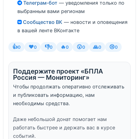
Телеграм-бот
— уведомления только по
выбранным вами регионам
Сообщество ВК
— новости и оповещения
в вашей ленте ВКонтакте
👍
❤️
👎
🔥
😮
🙏
😢
0
0
0
0
0
0
0
Поддержите проект «БПЛА
Россия — Мониторинг»
Чтобы продолжать оперативно отслеживать
и публиковать информацию, нам
необходимы средства.
Даже небольшой донат помогает нам
работать быстрее и держать вас в курсе
событий.