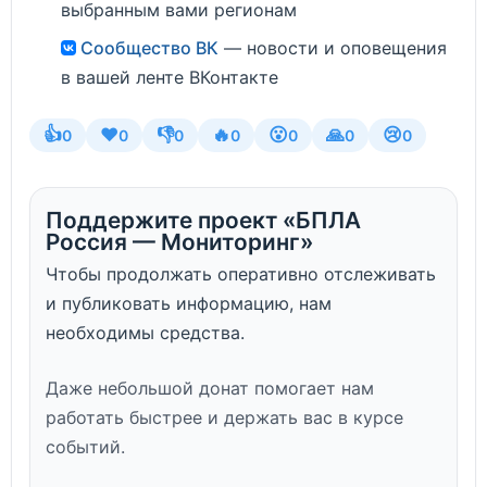
выбранным вами регионам
Сообщество ВК
— новости и оповещения
в вашей ленте ВКонтакте
👍
❤️
👎
🔥
😮
🙏
😢
0
0
0
0
0
0
0
Поддержите проект «БПЛА
Россия — Мониторинг»
Чтобы продолжать оперативно отслеживать
и публиковать информацию, нам
необходимы средства.
Даже небольшой донат помогает нам
работать быстрее и держать вас в курсе
событий.