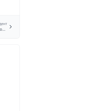
дент
Обнаружение двух БПЛА в Гагаринском районе