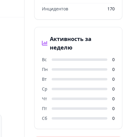
Инцидентов
170
Активность за
неделю
Вс
0
Пн
0
Вт
0
Ср
0
Чт
0
Пт
0
Сб
0