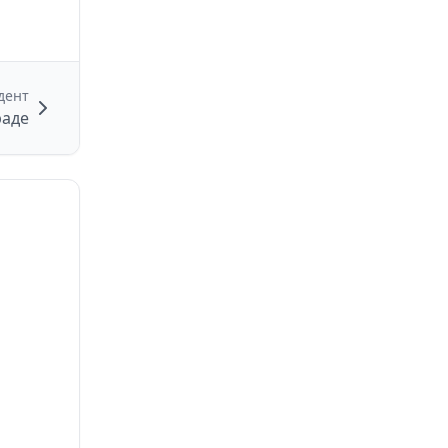
дент
раде