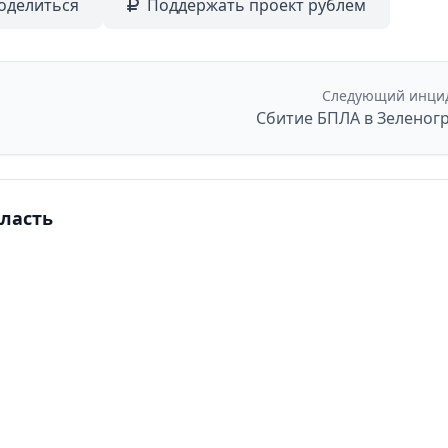
оделиться
Поддержать проект рублем
Следующий инци
Сбитие БПЛА в Зеленог
бласть