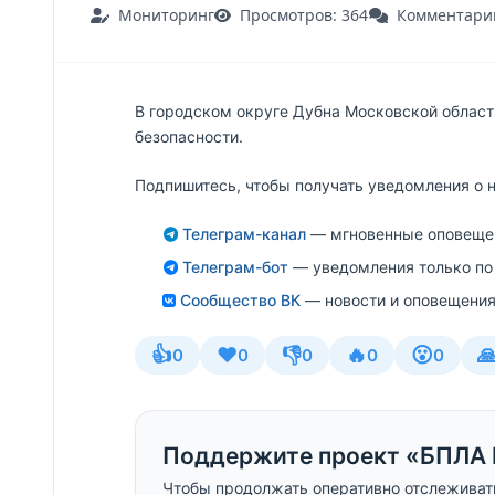
Мониторинг
Просмотров: 364
Комментарии
В городском округе Дубна Московской облас
безопасности.
Подпишитесь, чтобы получать уведомления о 
Телеграм-канал
— мгновенные оповещен
Телеграм-бот
— уведомления только по
Сообщество ВК
— новости и оповещения
👍
❤️
👎
🔥
😮

0
0
0
0
0
Поддержите проект «БПЛА 
Чтобы продолжать оперативно отслеживат