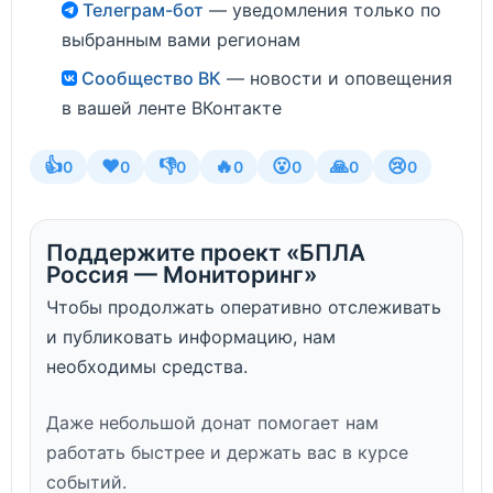
Телеграм-бот
— уведомления только по
выбранным вами регионам
Сообщество ВК
— новости и оповещения
в вашей ленте ВКонтакте
👍
❤️
👎
🔥
😮
🙏
😢
0
0
0
0
0
0
0
Поддержите проект «БПЛА
Россия — Мониторинг»
Чтобы продолжать оперативно отслеживать
и публиковать информацию, нам
необходимы средства.
Даже небольшой донат помогает нам
работать быстрее и держать вас в курсе
событий.