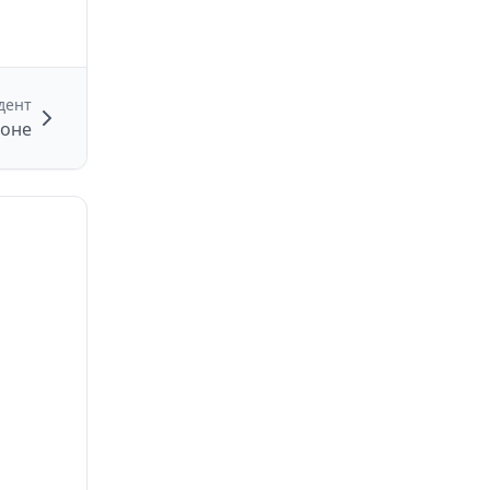
дент
йоне