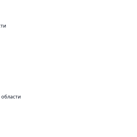
сти
 области