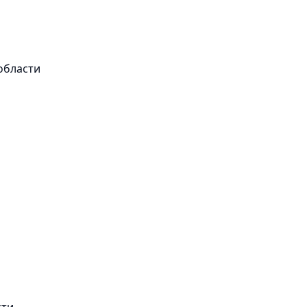
области
сти