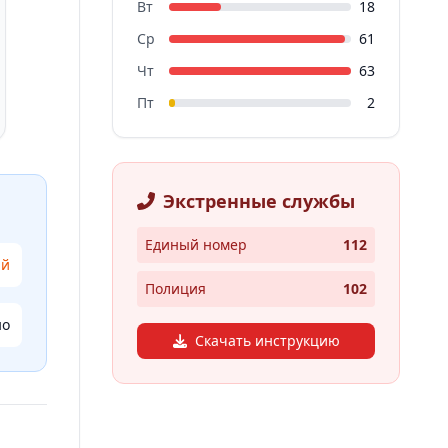
Вт
18
Ср
61
Чт
63
Пт
2
Экстренные службы
Единый номер
112
ий
Полиция
102
но
Скачать инструкцию