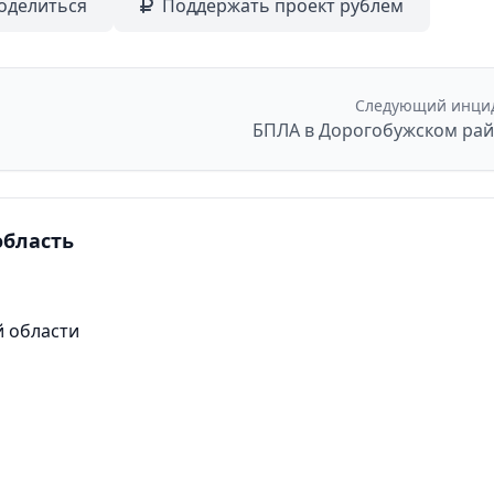
оделиться
Поддержать проект рублем
Следующий инци
БПЛА в Дорогобужском ра
область
й области