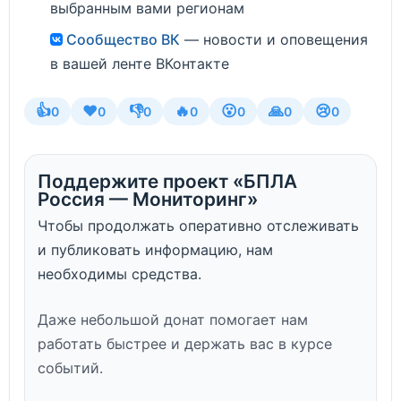
выбранным вами регионам
Сообщество ВК
— новости и оповещения
в вашей ленте ВКонтакте
👍
❤️
👎
🔥
😮
🙏
😢
0
0
0
0
0
0
0
Поддержите проект «БПЛА
Россия — Мониторинг»
Чтобы продолжать оперативно отслеживать
и публиковать информацию, нам
необходимы средства.
Даже небольшой донат помогает нам
работать быстрее и держать вас в курсе
событий.