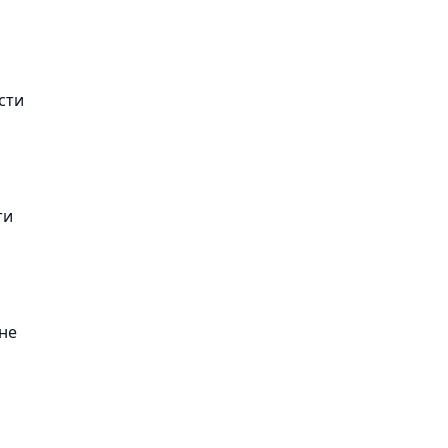
сти
ти
не