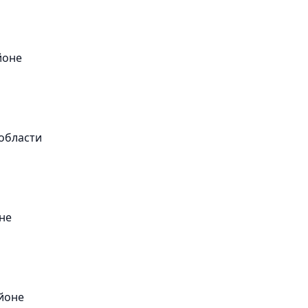
йоне
области
не
йоне