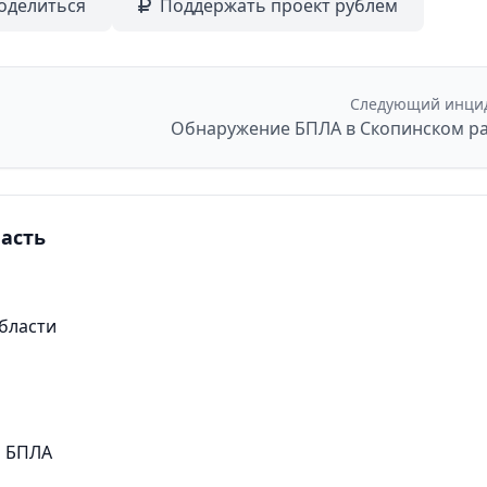
оделиться
Поддержать проект рублем
Следующий инци
асть
бласти
и БПЛА