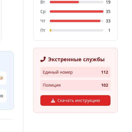
Вт
19
Ср
35
Чт
33
Пт
1
Экстренные службы
Единый номер
112
ий
Полиция
102
но
Скачать инструкцию