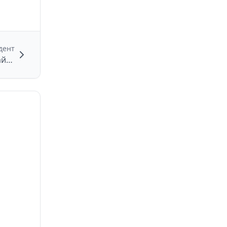
дент
Обнаружение БПЛА в Скопинском районе