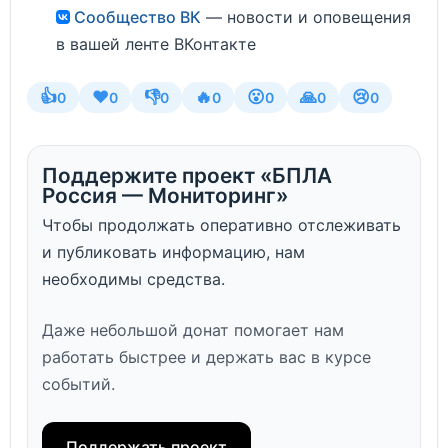
Сообщество ВК
— новости и оповещения
в вашей ленте ВКонтакте
👍
❤️
👎
🔥
😮
🙏
😢
0
0
0
0
0
0
0
Поддержите проект «БПЛА
Россия — Мониторинг»
Чтобы продолжать оперативно отслеживать
и публиковать информацию, нам
необходимы средства.
Даже небольшой донат помогает нам
работать быстрее и держать вас в курсе
событий.
Поддержать проект