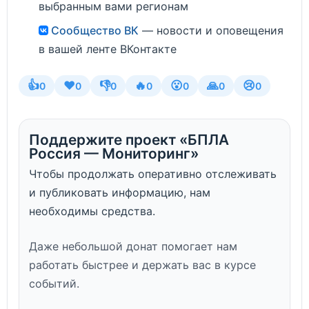
выбранным вами регионам
Сообщество ВК
— новости и оповещения
в вашей ленте ВКонтакте
👍
❤️
👎
🔥
😮
🙏
😢
0
0
0
0
0
0
0
Поддержите проект «БПЛА
Россия — Мониторинг»
Чтобы продолжать оперативно отслеживать
и публиковать информацию, нам
необходимы средства.
Даже небольшой донат помогает нам
работать быстрее и держать вас в курсе
событий.