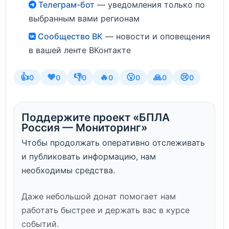
Телеграм-бот
— уведомления только по
выбранным вами регионам
Сообщество ВК
— новости и оповещения
в вашей ленте ВКонтакте
👍
❤️
👎
🔥
😮
🙏
😢
0
0
0
0
0
0
0
Поддержите проект «БПЛА
Россия — Мониторинг»
Чтобы продолжать оперативно отслеживать
и публиковать информацию, нам
необходимы средства.
Даже небольшой донат помогает нам
работать быстрее и держать вас в курсе
событий.