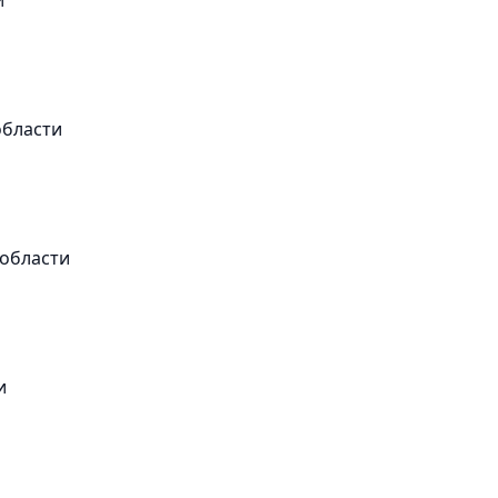
области
 области
и