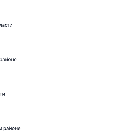
ласти
 районе
ти
м районе