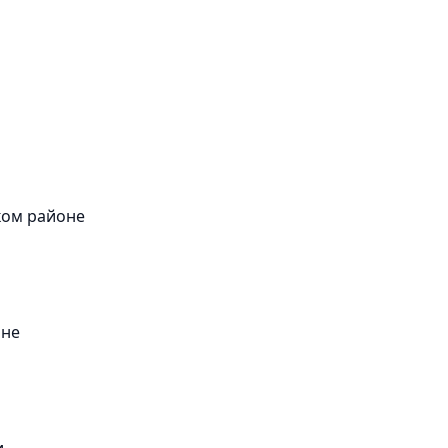
ком районе
оне
и