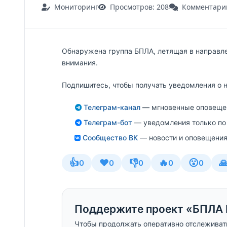
Мониторинг
Просмотров: 208
Комментарии
Обнаружена группа БПЛА, летящая в направл
внимания.
Подпишитесь, чтобы получать уведомления о 
Телеграм-канал
— мгновенные оповещен
Телеграм-бот
— уведомления только по
Сообщество ВК
— новости и оповещения
👍
❤️
👎
🔥
😮

0
0
0
0
0
Поддержите проект «БПЛА 
Чтобы продолжать оперативно отслеживат