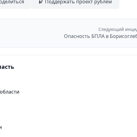
оделиться
Поддержать проект рублем
Следующий инци
Опасность БПЛА в Борисогле
ласть
 области
и