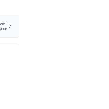
дент
бске