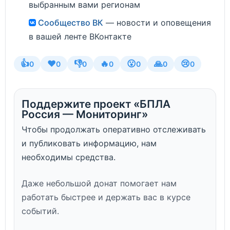
выбранным вами регионам
Сообщество ВК
— новости и оповещения
в вашей ленте ВКонтакте
👍
❤️
👎
🔥
😮
🙏
😢
0
0
0
0
0
0
0
Поддержите проект «БПЛА
Россия — Мониторинг»
Чтобы продолжать оперативно отслеживать
и публиковать информацию, нам
необходимы средства.
Даже небольшой донат помогает нам
работать быстрее и держать вас в курсе
событий.