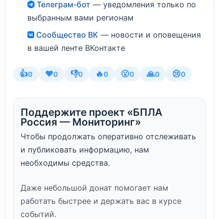
Телеграм-бот
— уведомления только по
выбранным вами регионам
Сообщество ВК
— новости и оповещения
в вашей ленте ВКонтакте
👍
❤️
👎
🔥
😮
🙏
😢
0
0
0
0
0
0
0
Поддержите проект «БПЛА
Россия — Мониторинг»
Чтобы продолжать оперативно отслеживать
и публиковать информацию, нам
необходимы средства.
Даже небольшой донат помогает нам
работать быстрее и держать вас в курсе
событий.