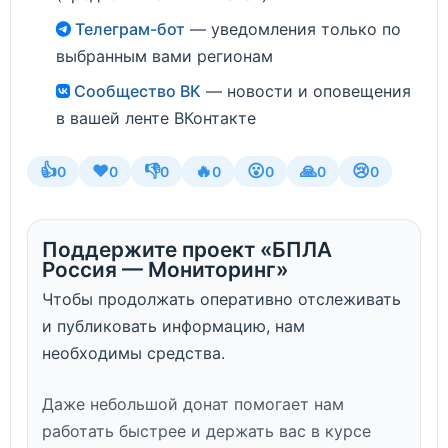
Телеграм-бот
— уведомления только по
выбранным вами регионам
Сообщество ВК
— новости и оповещения
в вашей ленте ВКонтакте
👍
❤️
👎
🔥
😮
🙏
😢
0
0
0
0
0
0
0
Поддержите проект «БПЛА
Россия — Мониторинг»
Чтобы продолжать оперативно отслеживать
и публиковать информацию, нам
необходимы средства.
Даже небольшой донат помогает нам
работать быстрее и держать вас в курсе