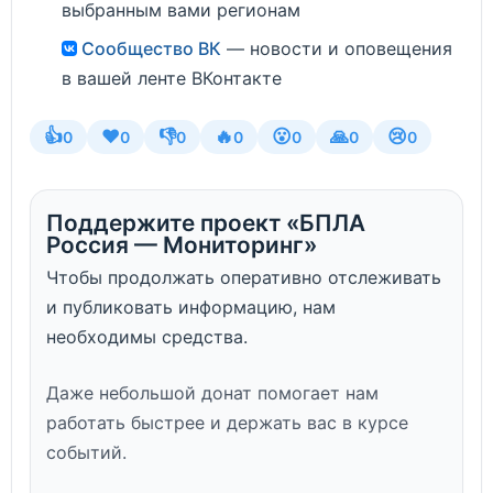
выбранным вами регионам
Сообщество ВК
— новости и оповещения
в вашей ленте ВКонтакте
👍
❤️
👎
🔥
😮
🙏
😢
0
0
0
0
0
0
0
Поддержите проект «БПЛА
Россия — Мониторинг»
Чтобы продолжать оперативно отслеживать
и публиковать информацию, нам
необходимы средства.
Даже небольшой донат помогает нам
работать быстрее и держать вас в курсе
событий.