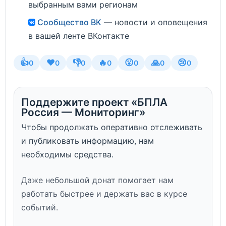
выбранным вами регионам
Сообщество ВК
— новости и оповещения
в вашей ленте ВКонтакте
👍
❤️
👎
🔥
😮
🙏
😢
0
0
0
0
0
0
0
Поддержите проект «БПЛА
Россия — Мониторинг»
Чтобы продолжать оперативно отслеживать
и публиковать информацию, нам
необходимы средства.
Даже небольшой донат помогает нам
работать быстрее и держать вас в курсе
событий.