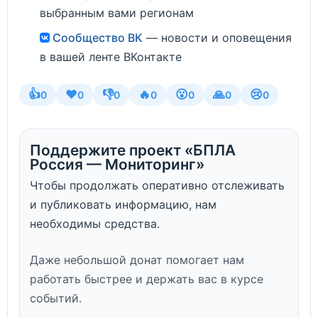
выбранным вами регионам
Сообщество ВК
— новости и оповещения
в вашей ленте ВКонтакте
👍
❤️
👎
🔥
😮
🙏
😢
0
0
0
0
0
0
0
Поддержите проект «БПЛА
Россия — Мониторинг»
Чтобы продолжать оперативно отслеживать
и публиковать информацию, нам
необходимы средства.
Даже небольшой донат помогает нам
работать быстрее и держать вас в курсе
событий.