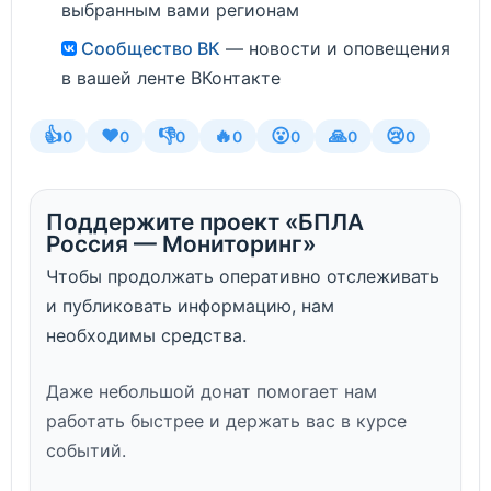
выбранным вами регионам
Сообщество ВК
— новости и оповещения
в вашей ленте ВКонтакте
👍
❤️
👎
🔥
😮
🙏
😢
0
0
0
0
0
0
0
Поддержите проект «БПЛА
Россия — Мониторинг»
Чтобы продолжать оперативно отслеживать
и публиковать информацию, нам
необходимы средства.
Даже небольшой донат помогает нам
работать быстрее и держать вас в курсе
событий.