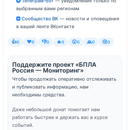
Телеграм-бот
— уведомления только по
выбранным вами регионам
Сообщество ВК
— новости и оповещения
в вашей ленте ВКонтакте
👍
❤️
👎
🔥
😮
🙏
😢
0
0
0
0
0
0
0
Поддержите проект «БПЛА
Россия — Мониторинг»
Чтобы продолжать оперативно отслеживать
и публиковать информацию, нам
необходимы средства.
Даже небольшой донат помогает нам
работать быстрее и держать вас в курсе
событий.