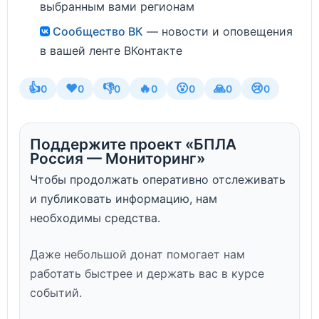
выбранным вами регионам
Сообщество ВК
— новости и оповещения
в вашей ленте ВКонтакте
👍
❤️
👎
🔥
😮
🙏
😢
0
0
0
0
0
0
0
Поддержите проект «БПЛА
Россия — Мониторинг»
Чтобы продолжать оперативно отслеживать
и публиковать информацию, нам
необходимы средства.
Даже небольшой донат помогает нам
работать быстрее и держать вас в курсе
событий.