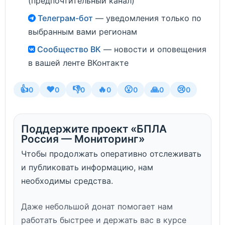
(предпочтительный канал)
Телеграм-бот
— уведомления только по
выбранным вами регионам
Сообщество ВК
— новости и оповещения
в вашей ленте ВКонтакте
👍
❤️
👎
🔥
😮
🙏
😢
0
0
0
0
0
0
0
Поддержите проект «БПЛА
Россия — Мониторинг»
Чтобы продолжать оперативно отслеживать
и публиковать информацию, нам
необходимы средства.
Даже небольшой донат помогает нам
работать быстрее и держать вас в курсе