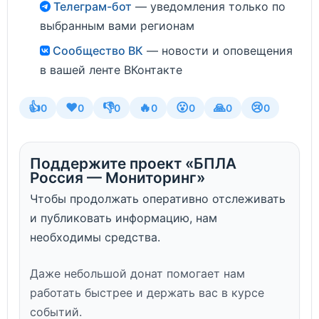
Телеграм-бот
— уведомления только по
выбранным вами регионам
Сообщество ВК
— новости и оповещения
в вашей ленте ВКонтакте
👍
❤️
👎
🔥
😮
🙏
😢
0
0
0
0
0
0
0
Поддержите проект «БПЛА
Россия — Мониторинг»
Чтобы продолжать оперативно отслеживать
и публиковать информацию, нам
необходимы средства.
Даже небольшой донат помогает нам
работать быстрее и держать вас в курсе
событий.