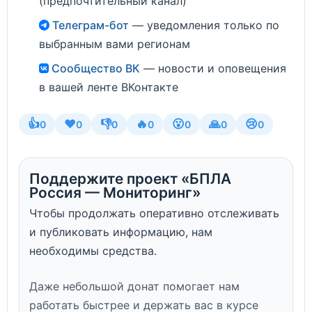
(предпочтительный канал)
Телеграм-бот
— уведомления только по
выбранным вами регионам
Сообщество ВК
— новости и оповещения
в вашей ленте ВКонтакте
👍
❤️
👎
🔥
😮
🙏
😢
0
0
0
0
0
0
0
Поддержите проект «БПЛА
Россия — Мониторинг»
Чтобы продолжать оперативно отслеживать
и публиковать информацию, нам
необходимы средства.
Даже небольшой донат помогает нам
работать быстрее и держать вас в курсе