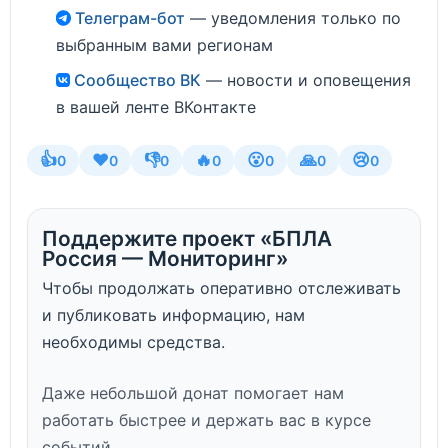
Телеграм-бот
— уведомления только по
выбранным вами регионам
Сообщество ВК
— новости и оповещения
в вашей ленте ВКонтакте
👍
❤️
👎
🔥
😮
🙏
😢
0
0
0
0
0
0
0
Поддержите проект «БПЛА
Россия — Мониторинг»
Чтобы продолжать оперативно отслеживать
и публиковать информацию, нам
необходимы средства.
Даже небольшой донат помогает нам
работать быстрее и держать вас в курсе
событий.