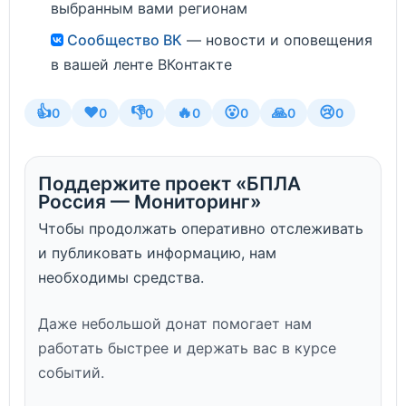
выбранным вами регионам
Сообщество ВК
— новости и оповещения
в вашей ленте ВКонтакте
👍
❤️
👎
🔥
😮
🙏
😢
0
0
0
0
0
0
0
Поддержите проект «БПЛА
Россия — Мониторинг»
Чтобы продолжать оперативно отслеживать
и публиковать информацию, нам
необходимы средства.
Даже небольшой донат помогает нам
работать быстрее и держать вас в курсе
событий.