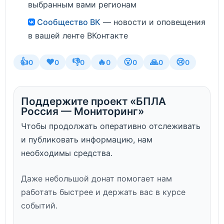
выбранным вами регионам
Сообщество ВК
— новости и оповещения
в вашей ленте ВКонтакте
👍
❤️
👎
🔥
😮
🙏
😢
0
0
0
0
0
0
0
Поддержите проект «БПЛА
Россия — Мониторинг»
Чтобы продолжать оперативно отслеживать
и публиковать информацию, нам
необходимы средства.
Даже небольшой донат помогает нам
работать быстрее и держать вас в курсе
событий.