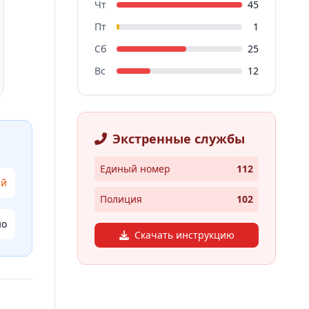
Чт
45
Пт
1
Сб
25
Вс
12
Экстренные службы
Единый номер
112
ий
Полиция
102
но
Скачать инструкцию