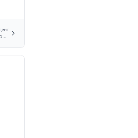
дент
Обнаружение двух БПЛА в Мосальском районе