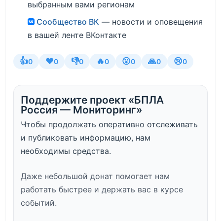
выбранным вами регионам
Сообщество ВК
— новости и оповещения
в вашей ленте ВКонтакте
👍
❤️
👎
🔥
😮
🙏
😢
0
0
0
0
0
0
0
Поддержите проект «БПЛА
Россия — Мониторинг»
Чтобы продолжать оперативно отслеживать
и публиковать информацию, нам
необходимы средства.
Даже небольшой донат помогает нам
работать быстрее и держать вас в курсе
событий.