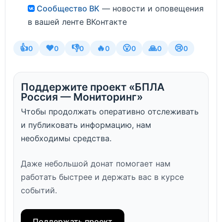
Сообщество ВК
— новости и оповещения
в вашей ленте ВКонтакте
👍
❤️
👎
🔥
😮
🙏
😢
0
0
0
0
0
0
0
Поддержите проект «БПЛА
Россия — Мониторинг»
Чтобы продолжать оперативно отслеживать
и публиковать информацию, нам
необходимы средства.
Даже небольшой донат помогает нам
работать быстрее и держать вас в курсе
событий.
Поддержать проект