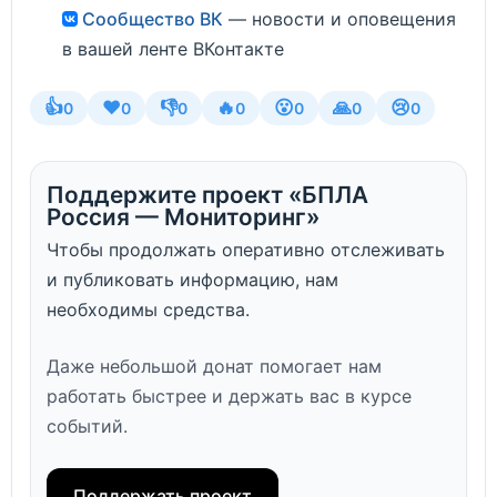
Сообщество ВК
— новости и оповещения
в вашей ленте ВКонтакте
👍
❤️
👎
🔥
😮
🙏
😢
0
0
0
0
0
0
0
Поддержите проект «БПЛА
Россия — Мониторинг»
Чтобы продолжать оперативно отслеживать
и публиковать информацию, нам
необходимы средства.
Даже небольшой донат помогает нам
работать быстрее и держать вас в курсе
событий.
Поддержать проект