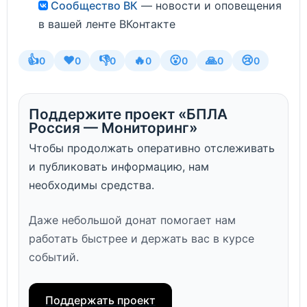
Сообщество ВК
— новости и оповещения
в вашей ленте ВКонтакте
👍
❤️
👎
🔥
😮
🙏
😢
0
0
0
0
0
0
0
Поддержите проект «БПЛА
Россия — Мониторинг»
Чтобы продолжать оперативно отслеживать
и публиковать информацию, нам
необходимы средства.
Даже небольшой донат помогает нам
работать быстрее и держать вас в курсе
событий.
Поддержать проект