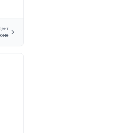
дент
йоне