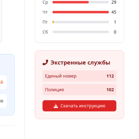
Ср
29
Чт
45
Пт
1
Сб
0
Экстренные службы
Единый номер
112
ий
Полиция
102
но
Скачать инструкцию