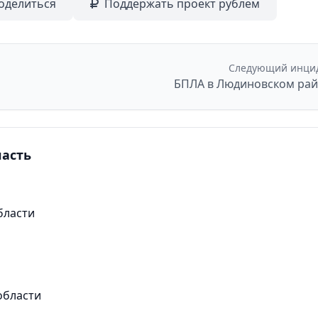
оделиться
Поддержать проект рублем
Следующий инци
БПЛА в Людиновском ра
ласть
бласти
области