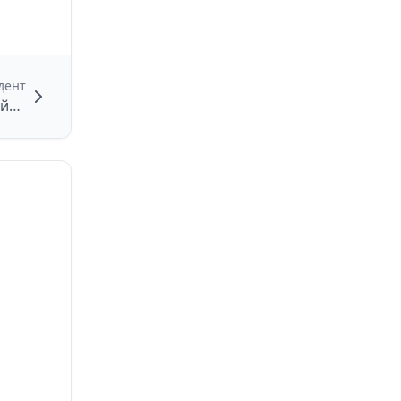
дент
Обнаружение БПЛА в Куркинском районе