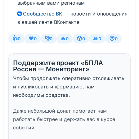
выбранным вами регионам
Сообщество ВК
— новости и оповещения
в вашей ленте ВКонтакте
👍
❤️
👎
🔥
😮
🙏
😢
0
0
0
0
0
0
0
Поддержите проект «БПЛА
Россия — Мониторинг»
Чтобы продолжать оперативно отслеживать
и публиковать информацию, нам
необходимы средства.
Даже небольшой донат помогает нам
работать быстрее и держать вас в курсе
событий.