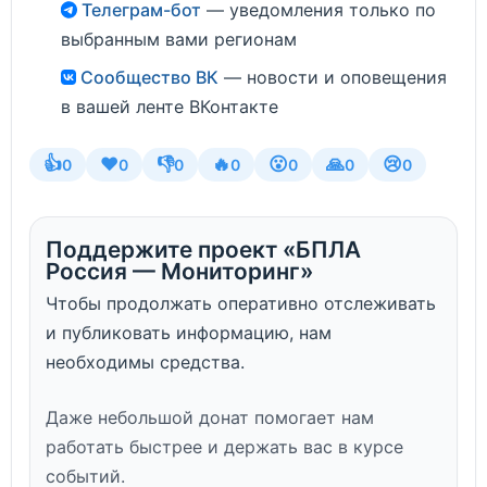
Телеграм-бот
— уведомления только по
выбранным вами регионам
Сообщество ВК
— новости и оповещения
в вашей ленте ВКонтакте
👍
❤️
👎
🔥
😮
🙏
😢
0
0
0
0
0
0
0
Поддержите проект «БПЛА
Россия — Мониторинг»
Чтобы продолжать оперативно отслеживать
и публиковать информацию, нам
необходимы средства.
Даже небольшой донат помогает нам
работать быстрее и держать вас в курсе
событий.