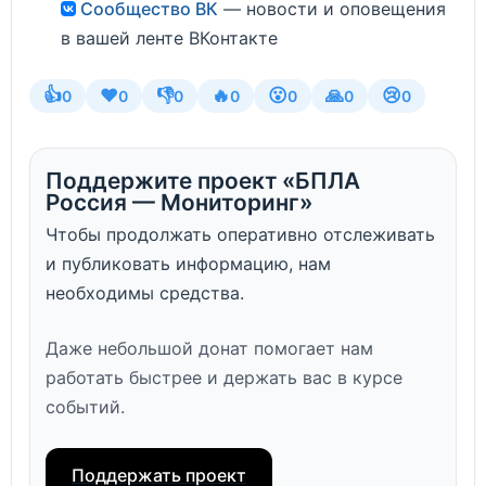
Сообщество ВК
— новости и оповещения
в вашей ленте ВКонтакте
👍
❤️
👎
🔥
😮
🙏
😢
0
0
0
0
0
0
0
Поддержите проект «БПЛА
Россия — Мониторинг»
Чтобы продолжать оперативно отслеживать
и публиковать информацию, нам
необходимы средства.
Даже небольшой донат помогает нам
работать быстрее и держать вас в курсе
событий.
Поддержать проект