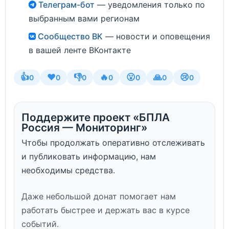
Телеграм-бот
— уведомления только по
выбранным вами регионам
Сообщество ВК
— новости и оповещения
в вашей ленте ВКонтакте
👍
❤️
👎
🔥
😮
🙏
😢
0
0
0
0
0
0
0
Поддержите проект «БПЛА
Россия — Мониторинг»
Чтобы продолжать оперативно отслеживать
и публиковать информацию, нам
необходимы средства.
Даже небольшой донат помогает нам
работать быстрее и держать вас в курсе
событий.