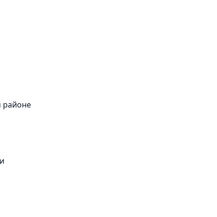
м районе
ти