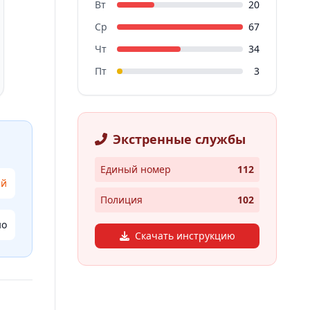
Вт
20
Ср
67
Чт
34
Пт
3
Экстренные службы
Единый номер
112
ий
Полиция
102
но
Скачать инструкцию