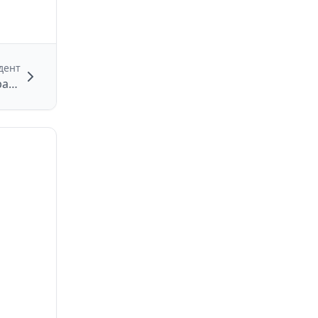
дент
БПЛА зафиксирован в Ясногорском районе