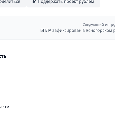
оделиться
Поддержать проект рублем
Следующий инци
сть
ласти