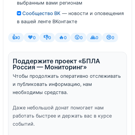
выбранным вами регионам
Сообщество ВК
— новости и оповещения
в вашей ленте ВКонтакте
👍
❤️
👎
🔥
😮
🙏
😢
0
0
0
0
0
0
0
Поддержите проект «БПЛА
Россия — Мониторинг»
Чтобы продолжать оперативно отслеживать
и публиковать информацию, нам
необходимы средства.
Даже небольшой донат помогает нам
работать быстрее и держать вас в курсе
событий.