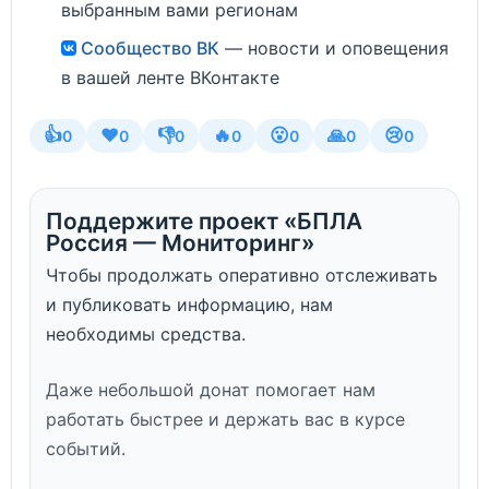
выбранным вами регионам
Сообщество ВК
— новости и оповещения
в вашей ленте ВКонтакте
👍
❤️
👎
🔥
😮
🙏
😢
0
0
0
0
0
0
0
Поддержите проект «БПЛА
Россия — Мониторинг»
Чтобы продолжать оперативно отслеживать
и публиковать информацию, нам
необходимы средства.
Даже небольшой донат помогает нам
работать быстрее и держать вас в курсе
событий.