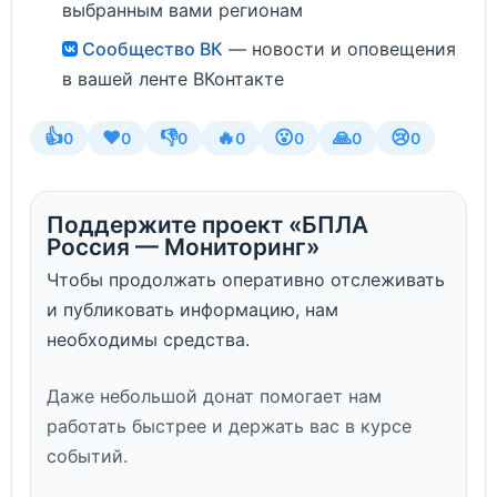
выбранным вами регионам
Сообщество ВК
— новости и оповещения
в вашей ленте ВКонтакте
👍
❤️
👎
🔥
😮
🙏
😢
0
0
0
0
0
0
0
Поддержите проект «БПЛА
Россия — Мониторинг»
Чтобы продолжать оперативно отслеживать
и публиковать информацию, нам
необходимы средства.
Даже небольшой донат помогает нам
работать быстрее и держать вас в курсе
событий.