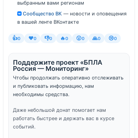
выбранным вами регионам
Сообщество ВК
— новости и оповещения
в вашей ленте ВКонтакте
👍
❤️
👎
🔥
😮
🙏
😢
0
0
0
0
0
0
0
Поддержите проект «БПЛА
Россия — Мониторинг»
Чтобы продолжать оперативно отслеживать
и публиковать информацию, нам
необходимы средства.
Даже небольшой донат помогает нам
работать быстрее и держать вас в курсе
событий.