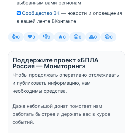
выбранным вами регионам
Сообщество ВК
— новости и оповещения
в вашей ленте ВКонтакте
👍
❤️
👎
🔥
😮
🙏
😢
0
0
0
0
0
0
0
Поддержите проект «БПЛА
Россия — Мониторинг»
Чтобы продолжать оперативно отслеживать
и публиковать информацию, нам
необходимы средства.
Даже небольшой донат помогает нам
работать быстрее и держать вас в курсе
событий.