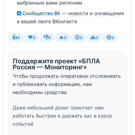
выбранным вами регионам
Сообщество ВК
— новости и оповещения
в вашей ленте ВКонтакте
👍
❤️
👎
🔥
😮
🙏
😢
0
0
0
0
0
0
0
Поддержите проект «БПЛА
Россия — Мониторинг»
Чтобы продолжать оперативно отслеживать
и публиковать информацию, нам
необходимы средства.
Даже небольшой донат помогает нам
работать быстрее и держать вас в курсе
событий.