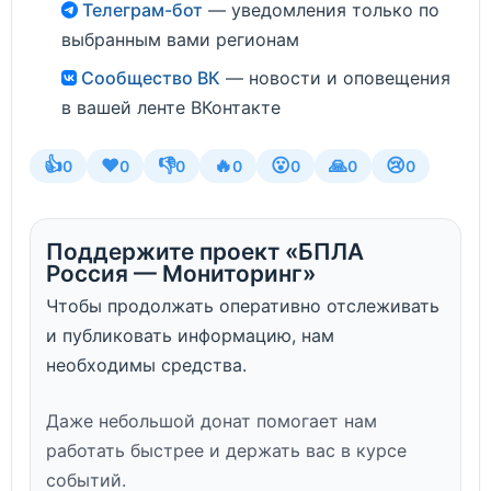
Телеграм-бот
— уведомления только по
выбранным вами регионам
Сообщество ВК
— новости и оповещения
в вашей ленте ВКонтакте
👍
❤️
👎
🔥
😮
🙏
😢
0
0
0
0
0
0
0
Поддержите проект «БПЛА
Россия — Мониторинг»
Чтобы продолжать оперативно отслеживать
и публиковать информацию, нам
необходимы средства.
Даже небольшой донат помогает нам
работать быстрее и держать вас в курсе
событий.