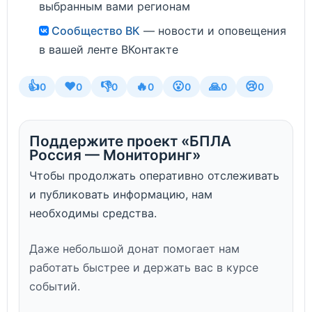
выбранным вами регионам
Сообщество ВК
— новости и оповещения
в вашей ленте ВКонтакте
👍
❤️
👎
🔥
😮
🙏
😢
0
0
0
0
0
0
0
Поддержите проект «БПЛА
Россия — Мониторинг»
Чтобы продолжать оперативно отслеживать
и публиковать информацию, нам
необходимы средства.
Даже небольшой донат помогает нам
работать быстрее и держать вас в курсе
событий.