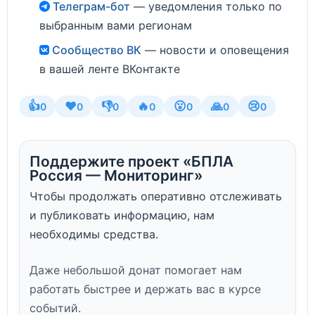
Телеграм-бот
— уведомления только по
выбранным вами регионам
Сообщество ВК
— новости и оповещения
в вашей ленте ВКонтакте
👍
❤️
👎
🔥
😮
🙏
😢
0
0
0
0
0
0
0
Поддержите проект «БПЛА
Россия — Мониторинг»
Чтобы продолжать оперативно отслеживать
и публиковать информацию, нам
необходимы средства.
Даже небольшой донат помогает нам
работать быстрее и держать вас в курсе
событий.